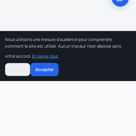
Nous utilisons une mesure d’audience pour comprendre
comment le site est utilisé. Aucun traceur n’est déposé sans
votre accord.
En savoir plus
Refuser
Accepter
Receipty
.
L'agence d'intégration IA qui fait la
différence.
ADN & Vision
Solutions
FAQ
Contact